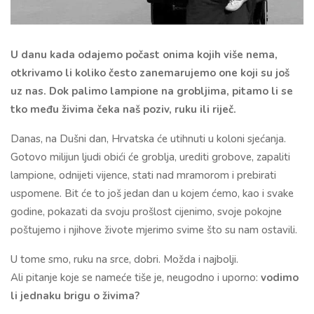
U danu kada odajemo počast onima kojih više nema,
otkrivamo li koliko često zanemarujemo one koji su još
uz nas. Dok palimo lampione na grobljima, pitamo li se
tko među živima čeka naš poziv, ruku ili riječ.
Danas, na Dušni dan, Hrvatska će utihnuti u koloni sjećanja.
Gotovo milijun ljudi obići će groblja, urediti grobove, zapaliti
lampione, odnijeti vijence, stati nad mramorom i prebirati
uspomene. Bit će to još jedan dan u kojem ćemo, kao i svake
godine, pokazati da svoju prošlost cijenimo, svoje pokojne
poštujemo i njihove živote mjerimo svime što su nam ostavili.
U tome smo, ruku na srce, dobri. Možda i najbolji.
Ali pitanje koje se nameće tiše je, neugodno i uporno:
vodimo
li jednaku brigu o živima?