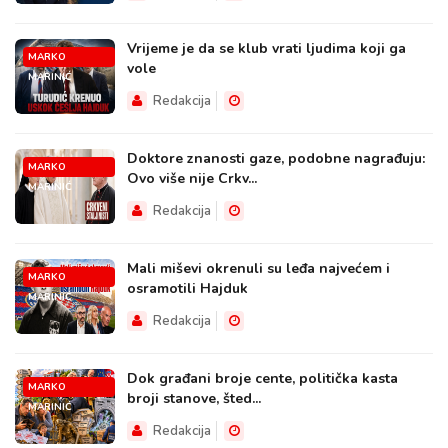
Vrijeme je da se klub vrati ljudima koji ga
MARKO
vole
MARINIĆ
Redakcija
Doktore znanosti gaze, podobne nagrađuju:
MARKO
Ovo više nije Crkv...
MARINIĆ
Redakcija
Mali miševi okrenuli su leđa najvećem i
MARKO
osramotili Hajduk
MARINIĆ
Redakcija
Dok građani broje cente, politička kasta
MARKO
broji stanove, šted...
MARINIĆ
Redakcija