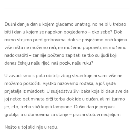
Dušni dan je dan u kojem gledamo unatrag, no ne bi li trebao
biti i dan u kojem se napokon pogledamo – oko sebe? Dok
mirno stojimo pred grobovima, dok se prisjećamo onih kojima
više ništa ne možemo reći, ne možemo popraviti, ne možemo
nadoknaditi – zar nije pošteno zapitati se tko su ljudi koji
danas čekaju našu riječ, naš poziv, našu ruku?
U zavadi smo s pola obitelji zbog stvari koje ni sami više ne
možemo posložiti. Rijetko nazovemo rođaka, a još rjeđe
prijatelja iz mladosti. U susjedstvu živi baka koja bi dala sve da
joj netko pet minuta drži torbu dok ide u dućan, ali mi žurimo
jer, eto, treba stići kupiti lampione. Dušni dan je prepuni
groblja, a u domovima za starije – prazni stolovi nedjeljom.
Nešto u toj slici nije u redu.