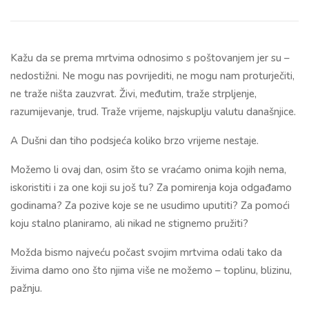
Kažu da se prema mrtvima odnosimo s poštovanjem jer su –
nedostižni. Ne mogu nas povrijediti, ne mogu nam proturječiti,
ne traže ništa zauzvrat. Živi, međutim, traže strpljenje,
razumijevanje, trud. Traže vrijeme, najskuplju valutu današnjice.
A Dušni dan tiho podsjeća koliko brzo vrijeme nestaje.
Možemo li ovaj dan, osim što se vraćamo onima kojih nema,
iskoristiti i za one koji su još tu? Za pomirenja koja odgađamo
godinama? Za pozive koje se ne usudimo uputiti? Za pomoći
koju stalno planiramo, ali nikad ne stignemo pružiti?
Možda bismo najveću počast svojim mrtvima odali tako da
živima damo ono što njima više ne možemo – toplinu, blizinu,
pažnju.