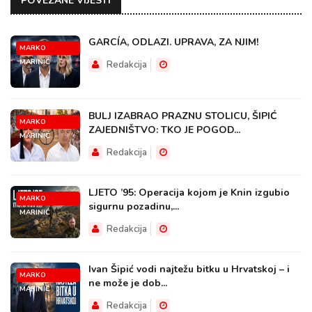
POVEZANE VIJESTI
GARCÍA, ODLAZI. UPRAVA, ZA NJIM!
MARKO
MARINIĆ
Redakcija
BULJ IZABRAO PRAZNU STOLICU, ŠIPIĆ
MARKO
ZAJEDNIŠTVO: TKO JE POGOD...
MARINIĆ
Redakcija
LJETO ’95: Operacija kojom je Knin izgubio
MARKO
sigurnu pozadinu,...
MARINIĆ
Redakcija
Ivan Šipić vodi najtežu bitku u Hrvatskoj – i
MARKO
ne može je dob...
MARINIĆ
Redakcija